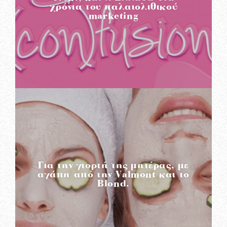
χρόνια του παλαιολιθικού
marketing
READ MORE
Για την γιορτή της μητέρας, με
αγάπη από την Valmont και το
Blond.