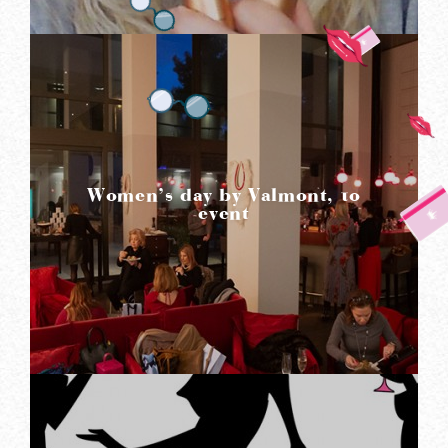
READ MORE
Women’s day by Valmont, το
event