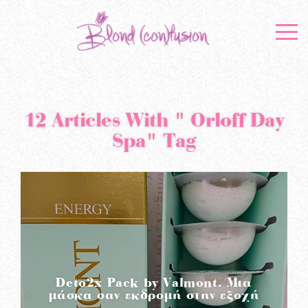
12 Articles With " Orloff Day
Spa" Tag
Deto2x Pack by Valmont. Μια
μάσκα σαν εκδρομή στην εξοχή