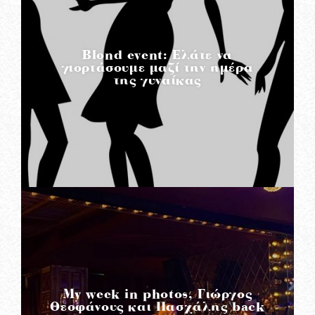
READ MORE
Blond event: Ελάτε να
γιορτάσουμε μαζί την ημέρα
της γυναίκας
READ MORE
My week in photos, Γιώργος
Θεοφάνους και Πασχάλης back