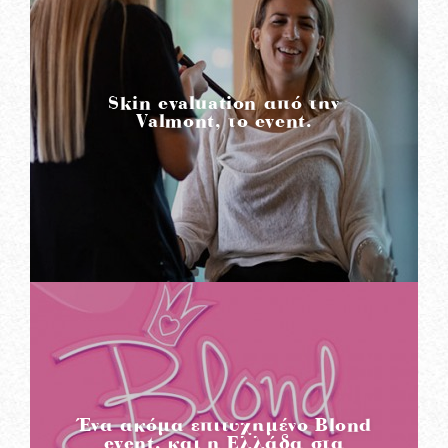
READ MORE
Skin evaluation από την
Valmont, το event.
READ MORE
Ένα ακόμα επιτυχημένο Blond
event, και η Ελλάδα στα