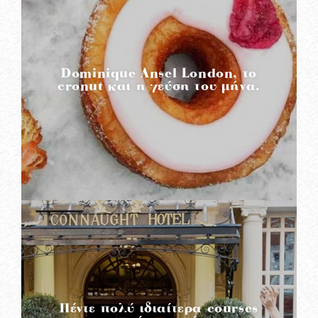
READ MORE
Dominique Ansel London, το
cronut και η γεύση του μήνα.
READ MORE
Πέντε πολύ ιδιαίτερα courses