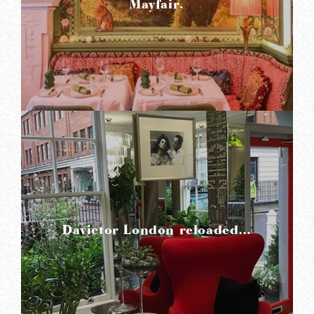
Mayfair.
READ MORE
Davictor London reloaded…