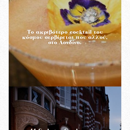
READ MORE
Το ακριβότερο cocktail του
κόσμου σερβίρεται που αλλού,
στο Λονδίνο.
READ MORE