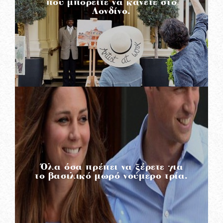
που μπορείτε να κάνετε στο
Λονδίνο.
READ MORE
Όλα όσα πρέπει να ξέρετε για
το βασιλικό μωρό νούμερο τρία.