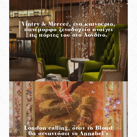
READ MORE
Vintry & Mercer, ένα καινούριο,
πανέμορφο ξενοδοχείο ανοίγει
τις πόρτες του στο Λονδίνο.
READ MORE
London calling, όταν το Blond
θα συναντήσει το Annabel’s