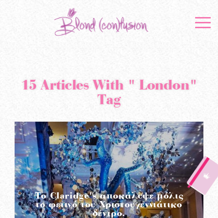
15 Articles With " London"
Tag
Το Claridge's αποκάλυψε μόλις
το φετινό του Χριστουγεννιάτικο
δέντρο.