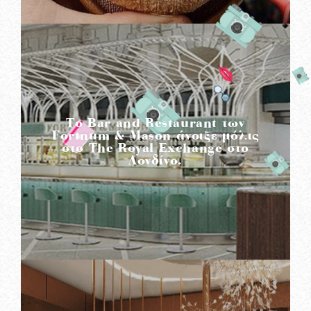
READ MORE
To Bar and Restaurant των
Fortnum & Mason άνοιξε μόλις
στο The Royal Exchange στο
Λονδίνο.