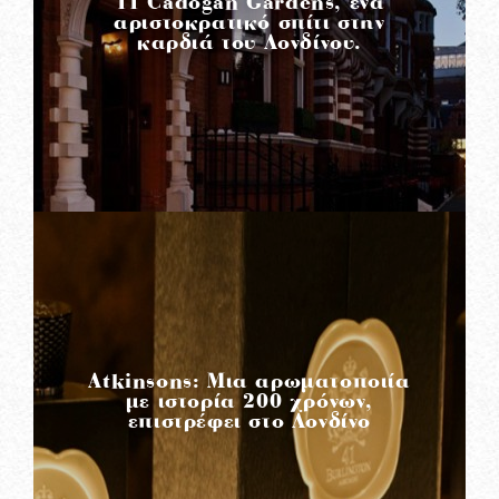
11 Cadogan Gardens, ένα
αριστοκρατικό σπίτι στην
καρδιά του Λονδίνου.
READ MORE
Atkinsons: Μια αρωματοποιία
με ιστορία 200 χρόνων,
επιστρέφει στο Λονδίνο