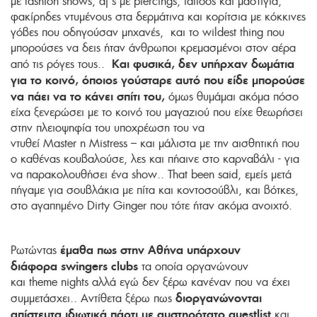
με fashion shows, dj s με piercings, tattoos και μαστίγια,
φακίρηδες ντυμένους στα δερμάτινα και κορίτσια με κόκκινες
γόβες που οδηγούσαν μηχανές, και το wildest thing που
μπορούσες να δεις ήταν άνθρωποι κρεμασμένοι στον αέρα
Και φυσικά, δεν υπήρχαν δωμάτια
από τις ρόγες τους..
για το κοινό, όποιος γούσταρε αυτό που είδε μπορούσε
να πάει να το κάνει σπίτι του,
όμως θυμάμαι ακόμα πόσο
είχα ξενερώσει με το κοινό του μαγαζιού που είχε θεωρήσει
στην πλειοψηφία του υποχρέωση του να
ντυθεί Master η Mistress – και μάλιστα με την αισθητική που
ο καθένας κουβαλούσε, λες και πήαινε στο καρναβάλι - για
να παρακολουθήσει ένα show.. That been said, εμείς μετά
πήγαμε για σουβλάκια με πίτα και κοντοσούβλι, και βότκες,
στο αγαπημένο Dirty Ginger που τότε ήταν ακόμα ανοιχτό.
έμαθα πως στην Αθήνα υπάρχουν
Ρωτώντας
διάφορα swingers clubs
τα οποία οργανώνουν
και theme nights αλλά εγώ δεν ξέρω κανέναν που να έχει
διοργανώνονται
συμμετάσχει.. Αντίθετα ξέρω πως
απίστευτα ιδιωτικά πάρτι με αυστηρότατο guestlist
και