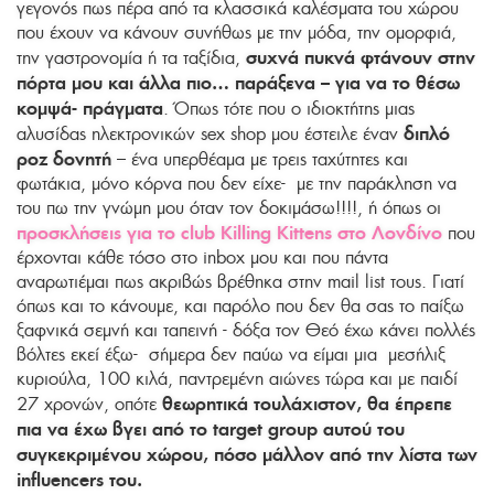
γεγονός πως πέρα από τα κλασσικά καλέσματα του χώρου
που έχουν να κάνουν συνήθως με την μόδα, την ομορφιά,
συχνά πυκνά φτάνουν στην
την γαστρονομία ή τα ταξίδια,
πόρτα μου και άλλα πιο… παράξενα – για να το θέσω
κομψά- πράγματα
. Όπως τότε που ο ιδιοκτήτης μιας
διπλό
αλυσίδας ηλεκτρονικών sex shop μου έστειλε έναν
ροζ δονητή
– ένα υπερθέαμα με τρεις ταχύτητες και
φωτάκια, μόνο κόρνα που δεν είχε- με την παράκληση να
του πω την γνώμη μου όταν τον δοκιμάσω!!!!, ή όπως οι
προσκλήσεις για το club Killing Kittens στο Λονδίνο
που
έρχονται κάθε τόσο στο inbox μου και που πάντα
αναρωτιέμαι πως ακριβώς βρέθηκα στην mail list τους. Γιατί
όπως και το κάνουμε, και παρόλο που δεν θα σας το παίξω
ξαφνικά σεμνή και ταπεινή - δόξα τον Θεό έχω κάνει πολλές
βόλτες εκεί έξω- σήμερα δεν παύω να είμαι μια μεσήλιξ
κυριούλα, 100 κιλά, παντρεμένη αιώνες τώρα και με παιδί
θεωρητικά τουλάχιστον, θα έπρεπε
27 χρονών, οπότε
πια να έχω βγει από το target group αυτού του
συγκεκριμένου χώρου, πόσο μάλλον από την λίστα των
influencers του.