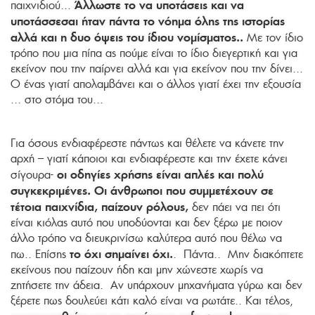
Άλλωστε το να υποτάσεις και να
παιχνιδιού...
υποτάσσεσαι ήταν πάντα το νόημα όλης της ιστορίας
αλλά και η δυο όψεις του ίδιου νομίσματος..
Με τον ίδιο
τρόπο που μια πίπα ας πούμε είναι το ίδιο διεγερτική και για
εκείνον που την παίρνει αλλά και για εκείνον που την δίνει...
Ο ένας γιατί απολαμβάνει και ο άλλος γιατί έχει την εξουσία
... στο στόμα του...
Για όσους ενδιαφέρεστε πάντως και θέλετε να κάνετε την
αρχή – γιατί κάποιοι και ενδιαφέρεστε και την έχετε κάνει
οι οδηγίες χρήσης είναι απλές και πολύ
σίγουρα-
συγκεκριμένες.
Οι άνθρωποι που συμμετέχουν σε
τέτοια παιχνίδια, παίζουν ρόλους,
δεν πάει να πει ότι
είναι κιόλας αυτό που υποδύονται και δεν ξέρω με ποιον
άλλο τρόπο να διευκρινίσω καλύτερα αυτό που θέλω να
το όχι σημαίνει όχι.
πω.. Επίσης
. Πάντα.. Μην διακόπτετε
εκείνους που παίζουν ήδη και μην χώνεστε χωρίς να
ζητήσετε την άδεια. Αν υπάρχουν μηχανήματα γύρω και δεν
ξέρετε πως δουλεύει κάτι καλό είναι να ρωτάτε.. Και τέλος,