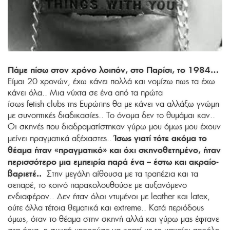
Πάμε πίσω στον χρόνο λοιπόν, στο Παρίσι, το 1984…
Είμαι 20 χρονών, έχω κάνει πολλά και νομίζω πως τα έχω
κάνει όλα.. Μια νύχτα σε ένα από τα πρώτα
ίσως fetish clubs της Ευρώπης θα με κάνει να αλλάξω γνώμη
με συνοπτικές διαδικασίες.. Το όνομα δεν το θυμάμαι καν..
Οι σκηνές που διαδραματίστηκαν γύρω μου όμως μου έχουν
Ίσως γιατί τότε ακόμα το
μείνει πραγματικά αξέχαστες..
θέαμα ήταν «πραγματικό» και όχι σκηνοθετημένο, ήταν
περισσότερο μια εμπειρία παρά ένα – έστω και ακραίο-
βαριετέ..
Στην μεγάλη αίθουσα με τα τραπέζια και τα
σεπαρέ, το κοινό παρακολουθούσε με αυξανόμενο
ενδιαφέρον.. Δεν ήταν όλοι ντυμένοι με leather και latex,
ούτε άλλα τέτοια θεματικά και extreme.. Κατά περιόδους
όμως, όταν το θέαμα στην σκηνή αλλά και γύρω μας έφτανε