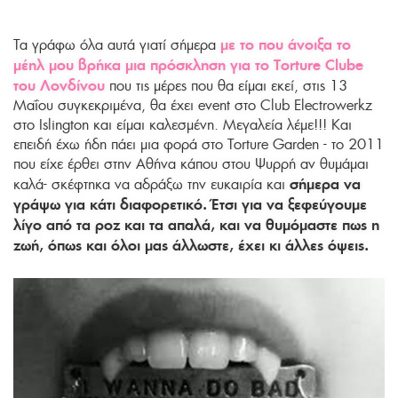
με το που άνοιξα το
Τα γράφω όλα αυτά γιατί σήμερα
μέηλ μου βρήκα μια πρόσκληση για το Torture Clube
του Λονδίνου
που τις μέρες που θα είμαι εκεί, στις 13
Μαΐου συγκεκριμένα, θα έχει event στο Club Electrowerkz
στο Islington και είμαι καλεσμένη. Μεγαλεία λέμε!!! Και
επειδή έχω ήδη πάει μια φορά στο Torture Garden - το 2011
που είχε έρθει στην Αθήνα κάπου στου Ψυρρή αν θυμάμαι
σήμερα να
καλά- σκέφτηκα να αδράξω την ευκαιρία και
γράψω για κάτι διαφορετικό. Έτσι για να ξεφεύγουμε
λίγο από τα ροζ και τα απαλά, και να θυμόμαστε πως η
ζωή, όπως και όλοι μας άλλωστε, έχει κι άλλες όψεις.