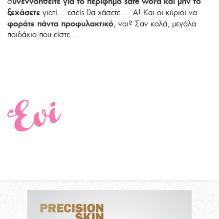
υνεννοηθείτε για το περίφημο safe word και μην το
σ
ξεχάσετε
γιατί… εσείς θα χάσετε… Α! Και οι κύριοι να
φοράτε πάντα προφυλακτικό
, ναι? Σαν καλά, μεγάλα
παιδάκια που είστε…