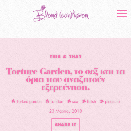
THIS & THAT
Torture Garden, το σεξ και τα
όρια που αναζητούν
εξερεύνηση.
Torture garden
London
sex
fetish
pleasure
23 Μαρτίου 2018
SHARE IT