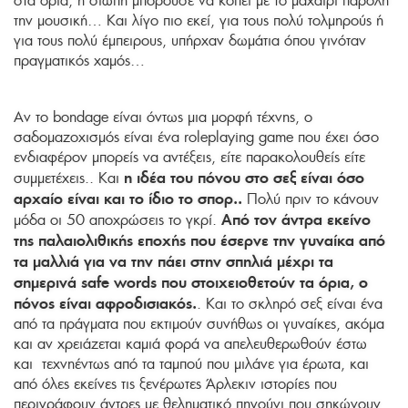
στα όρια, η σιωπή μπορούσε να κοπεί με το μαχαίρι παρόλη
την μουσική… Και λίγο πιο εκεί, για τους πολύ τολμηρούς ή
για τους πολύ έμπειρους, υπήρχαν δωμάτια όπου γινόταν
πραγματικός χαμός…
Αν το bondage είναι όντως μια μορφή τέχνης, ο
σαδομαζοχισμός είναι ένα roleplaying game που έχει όσο
ενδιαφέρον μπορείς να αντέξεις, είτε παρακολουθείς είτε
η ιδέα του πόνου στο σεξ είναι όσο
συμμετέχεις.. Και
αρχαίο είναι και το ίδιο το σπορ..
Πολύ πριν το κάνουν
Από τον άντρα εκείνο
μόδα οι 50 αποχρώσεις το γκρί.
της παλαιολιθικής εποχής που έσερνε την γυναίκα από
τα μαλλιά για να την πάει στην σπηλιά μέχρι τα
σημερινά safe words που στοιχειοθετούν τα όρια, ο
πόνος είναι αφροδισιακός.
. Και το σκληρό σεξ είναι ένα
από τα πράγματα που εκτιμούν συνήθως οι γυναίκες, ακόμα
και αν χρειάζεται καμιά φορά να απελευθερωθούν έστω
και τεχνηέντως από τα ταμπού που μιλάνε για έρωτα, και
από όλες εκείνες τις ξενέρωτες Άρλεκιν ιστορίες που
περιγράφουν άντρες με θεληματικό πηγούνι που σηκώνουν