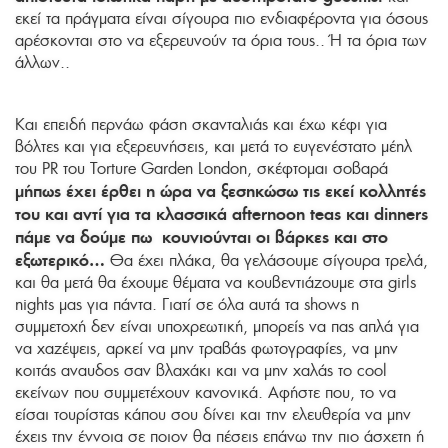
εκεί τα πράγματα είναι σίγουρα πιο ενδιαφέροντα για όσους
αρέσκονται στο να εξερευνούν τα όρια τους.. Ή τα όρια των
άλλων..
Και επειδή περνάω φάση σκανταλιάς και έχω κέφι για
βόλτες και για εξερευνήσεις, και μετά το ευγενέστατο μέηλ
του PR του Torture Garden London, σκέφτομαι σοβαρά
μήπως έχει έρθει η ώρα να ξεσηκώσω τις εκεί κολλητές
του και αντί για τα κλασσικά afternoon teas και dinners
πάμε να δούμε πω κουνιούνται οι βάρκες και στο
εξωτερικό…
Θα έχει πλάκα, θα γελάσουμε σίγουρα τρελά,
και θα μετά θα έχουμε θέματα να κουβεντιάζουμε στα girls
nights μας για πάντα. Γιατί σε όλα αυτά τα shows η
συμμετοχή δεν είναι υποχρεωτική, μπορείς να πας απλά για
να χαζέψεις, αρκεί να μην τραβάς φωτογραφίες, να μην
κοιτάς αναυδος σαν βλαχάκι και να μην χαλάς το cool
εκείνων που συμμετέχουν κανονικά. Αφήστε που, το να
είσαι τουρίστας κάπου σου δίνει και την ελευθερία να μην
έχεις την έννοια σε ποιον θα πέσεις επάνω την πιο άσχετη ή