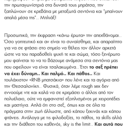
την πρωταγωνίστριά στα δυνατά τους μπράτσα, την
ξαπλώνουν σε κρεβάτια με μεταξωτά σεντόνια και "μπαίνουν
απαλά μέσα της".. Μπλιάξ!
Προσωπικά, την έκφραση «κάνω έρωτα» την απεχθάνομαι..
Όσο γοητευτικό και αν είναι το συναίσθημα, και απαραίτητο
για να σε φτάσει στο σημείο να θέλεις τον άλλον αρκετά
ώστε να του παραδοθείς ψυχή τε και σώμα, τόσο ξενέρωτο
μου φαίνεται το να το βάζουμε ανάμεσα στα σεντόνια μας
το σεξ πρέπει
που οφείλουν να είναι τσαλακωμένα.. Έτσι
να έχει δύναμη.. Και παλμό.. Και πάθος..
Και
τουλάχιστον «RNB μπατσάκια» που λένε και τα αγόρια από
την Θεσσαλονίκη.. Φυσικά, όταν λέμε rough sex δεν
εννοούμε ντε και καλά να σε κρεμάσει ο άλλος από τον
πολυέλαιο, ούτε να εμφανιστεί εξοπλισμένος με χειροπέδες
και μαστίγια. Απλά ότι στο σεξ, όπως και σε όλα τα
πράγματα στην ζωή άλλωστε, από κάπου ξεκινάς και κάπου
φτάνεις. Ανάλογα με τις φιλοδοξίες, το πάθος, τα skills αλλά
Και αυτά που
και την διάθεση του καθενός, sky is the limit..