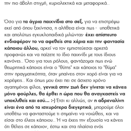
την πιο άβολη στιγμή, κυριολεκτικά και μεταφορικά..
τα άγρια παιχνίδια στο σεξ,
Όσο για
για να επιστρέψω
εκεί από όπου ξεκίνησα, η αλήθεια είναι πως - υποθετικά
έχει απίστευτο
και απολύτως εγκυκλοπαιδικά μιλώντας-
ενδιαφέρον το να αφεθείς στα χέρια και την φαντασία
κάποιου άλλου,
αρκεί να τον εμπιστεύεσαι αρκετά
προφανώς και να παίζετε το ίδιο παιχνίδι με τους ίδιους
κανόνες.. Όσο για τους ρόλους, φαντάζομαι πως ενώ
θεωρητικά κάποιος είναι ο "θύτης" και κάποιος το "θύμα"
στην πραγματικότητα, όταν μπαίνεις στον χορό είναι για να
χορέψεις.. Και όπως μου έχει πει σε άσχετο χρόνο
γενικά στην ζωή δεν γίνεται να κάνεις
αγαπημένος φίλος,
μόνο φούρλες, θα έρθει η ώρα που θα αναγκαστείς να
υποκλιθείς και εσύ... :-)
η αδρεναλίνη
Έτσι κι αλλιώς, αν
είναι ένα από τα ισχυρότερα διεγερτικά
, μπορούμε όλοι
υποθέτω να φανταστούμε τι σημαίνει να νοιώθεις, και να
είσαι στο έλεος κάποιου.. Ή να έχεις την εξουσία να κάνεις
ότι θέλεις σε κάποιον, έστω και στα πλαίσια ενός