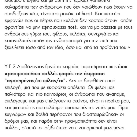
χιούμορ υπόγειο και με αυτή την εξόχως γοητευτική
χαλαρότητα των ανθρώπων που δεν νοιώθουν πως έχουν να
αποδείξουν κάτι, είναι και ροκάκι at heart. Και πιστεύει
εμφανώς πως οι πέτρες που κυλάνε δεν χορταριάζουν, οπότε
φροντίζει να μην εφησυχάζει ποτέ, και να μοιράζεται με τους
ανθρώπους γύρω του, φίλους, πελάτες, συνεργάτες και
καταναλωτές αυτόν τον ενθουσιασμό για την ζωή που
ξεχειλίζει τόσο από τον ίδιο, όσο και από τα προϊόντα του.»
έχω
Υ.Γ.2 Διαβάζοντας ξανά το κομμάτι, παρατήρησα πως
χρησιμοποιήσει πολλές φορές την έκφραση
"αγαπημένος/οι φίλος/οι".
Δεν το διορθώνω από
επιλογή, μια που με εκφράζει απόλυτα. Οι φίλοι μας,
παλιότεροι και πιο καινούριοι, οι άνθρωποι που αγαπάμε,
επιλέγουμε και μας επιλέγουν κι εκείνοι, είναι η προίκα μου,
και μια από τις πιο πολύτιμες αποσκευές της ζωής μου. Είμαι
ευγνώμων και βαθιά περήφανοι που διασταυρώθηκαν οι
δρόμοι μας, και παρότι στην πραγματικότητα δεν είναι
πολλοί, σ΄αυτό το ταξίδι έτυχε να είναι αρκετοί μαζεμένοι.