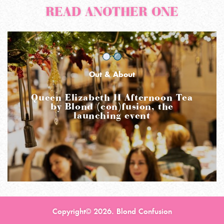
READ ANOTHER ONE
Out & About
Queen Elizabeth II Afternoon Tea
by Blond (con)fusion, the
launching event
Copyright© 2026. Blond Confusion
READ MORE