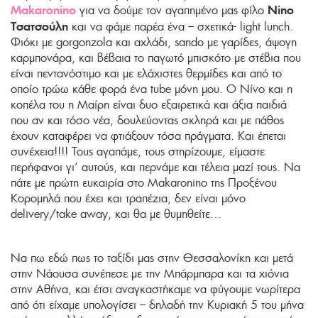
Makaronino
Nino
για να δούμε τον αγαπημένο μας φίλο
Τσατσούλη
και να φάμε παρέα ένα – σχετικά- light lunch.
Φιόκι με gorgonzola και αχλάδι, sando με γαρίδες, άψογη
καρμπονάρα, και βέβαια το παγωτό μπισκότο με στέβια που
είναι πεντανόστιμο και με ελάχιστες θερμίδες και από το
οποίο τρώω κάθε φορά ένα tube μόνη μου. Ο Νίνο και η
κοπέλα του η Μαίρη είναι δυο εξαιρετικά και άξια παιδιά
που αν και τόσο νέα, δουλεύοντας σκληρά και με πάθος
έχουν καταφέρει να φτιάξουν τόσα πράγματα. Και έπεται
συνέχεια!!!! Τους αγαπάμε, τους στηρίζουμε, είμαστε
περήφανοι γι’ αυτούς, και περνάμε και τέλεια μαζί τους. Να
πάτε με πρώτη ευκαιρία στο Makaronino της Προξένου
Κορομηλά που έχει και τραπέζια, δεν είναι μόνο
delivery/take away, και θα με θυμηθείτε…
Να πω εδώ πως το ταξίδι μας στην Θεσσαλονίκη και μετά
στην Νάουσα συνέπεσε με την Μπάρμπαρα και τα χιόνια
στην Αθήνα, και έτσι αναγκαστήκαμε να φύγουμε νωρίτερα
από ότι είχαμε υπολογίσει – δηλαδή την Κυριακή 5 του μήνα