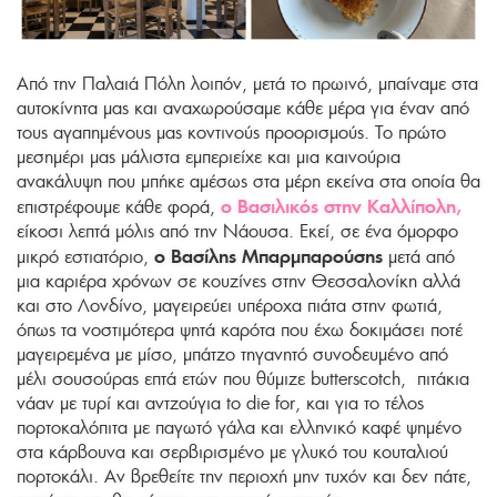
Από την Παλαιά Πόλη λοιπόν, μετά το πρωινό, μπαίναμε στα
αυτοκίνητα μας και αναχωρούσαμε κάθε μέρα για έναν από
τους αγαπημένους μας κοντινούς προορισμούς. Το πρώτο
μεσημέρι μας μάλιστα εμπεριείχε και μια καινούρια
ανακάλυψη που μπήκε αμέσως στα μέρη εκείνα στα οποία θα
ο Βασιλικός στην Καλλίπολη,
επιστρέφουμε κάθε φορά,
είκοσι λεπτά μόλις από την Νάουσα. Εκεί, σε ένα όμορφο
ο Βασίλης Μπαρμπαρούσης
μικρό εστιατόριο,
μετά από
μια καριέρα χρόνων σε κουζίνες στην Θεσσαλονίκη αλλά
και στο Λονδίνο, μαγειρεύει υπέροχα πιάτα στην φωτιά,
όπως τα νοστιμότερα ψητά καρότα που έχω δοκιμάσει ποτέ
μαγειρεμένα με μίσο, μπάτζο τηγανητό συνοδευμένο από
μέλι σουσούρας επτά ετών που θύμιζε butterscotch, πιτάκια
νάαν με τυρί και αντζούγια to die for, και για το τέλος
πορτοκαλόπιτα με παγωτό γάλα και ελληνικό καφέ ψημένο
στα κάρβουνα και σερβιρισμένο με γλυκό του κουταλιού
πορτοκάλι. Αν βρεθείτε την περιοχή μην τυχόν και δεν πάτε,