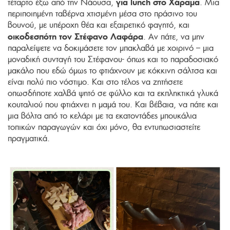
για lunch στο Χάραμα
τέταρτο έξω από την Νάουσα,
. Μια
περιποιημένη ταβέρνα χτισμένη μέσα στο πράσινο του
βουνού, με υπέροχη θέα και εξαιρετικό φαγητό, και
οικοδεσπότη τον Στέφανο Λαφάρα
. Αν πάτε, να μην
παραλείψετε να δοκιμάσετε τον μπακλαβά με χοιρινό – μια
μοναδική συνταγή του Στέφανου- όπως και το παραδοσιακό
μακάλο που εδώ όμως το φτιάχνουν με κόκκινη σάλτσα και
είναι πολύ πιο νόστιμο. Και στο τέλος να ζητήσετε
οπωσδήποτε χαλβά ψητό σε φύλλο και τα εκπληκτικά γλυκά
κουταλιού που φτιάχνει η μαμά του. Και βέβαια, να πάτε και
μια βόλτα από το κελάρι με τα εκατοντάδες μπουκάλια
τοπικών παραγωγών και όχι μόνο, θα εντυπωσιαστείτε
πραγματικά.