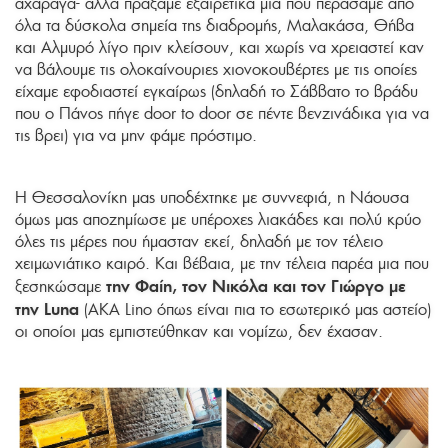
αχάραγα- αλλά πράξαμε εξαιρετικά μια που περάσαμε από
όλα τα δύσκολα σημεία της διαδρομής, Μαλακάσα, Θήβα
και Αλμυρό λίγο πριν κλείσουν, και χωρίς να χρειαστεί καν
να βάλουμε τις ολοκαίνουριες χιονοκουβέρτες με τις οποίες
είχαμε εφοδιαστεί εγκαίρως (δηλαδή το Σάββατο το βράδυ
που ο Πάνος πήγε door to door σε πέντε βενζινάδικα για να
τις βρει) για να μην φάμε πρόστιμο.
Η Θεσσαλονίκη μας υποδέχτηκε με συννεφιά, η Νάουσα
όμως μας αποζημίωσε με υπέροχες λιακάδες και πολύ κρύο
όλες τις μέρες που ήμασταν εκεί, δηλαδή με τον τέλειο
χειμωνιάτικο καιρό. Και βέβαια, με την τέλεια παρέα μια που
την Φαίη, τον Νικόλα και τον Γιώργο με
ξεσηκώσαμε
την Luna
(AKA Lino όπως είναι πια το εσωτερικό μας αστείο)
οι οποίοι μας εμπιστεύθηκαν και νομίζω, δεν έχασαν.