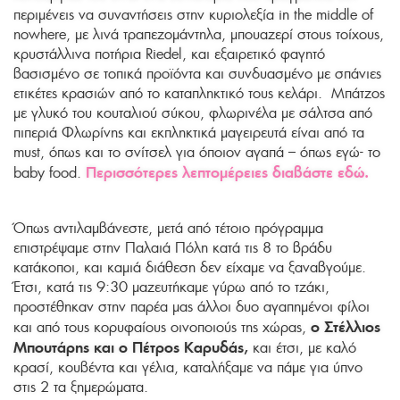
περιμένεις να συναντήσεις στην κυριολεξία in the middle of
nowhere, με λινά τραπεζομάντηλα, μπουαζερί στους τοίχους,
κρυστάλλινα ποτήρια Riedel, και εξαιρετικό φαγητό
βασισμένο σε τοπικά προϊόντα και συνδυασμένο με σπάνιες
ετικέτες κρασιών από το καταπληκτικό τους κελάρι. Μπάτζος
με γλυκό του κουταλιού σύκου, φλωρινέλα με σάλτσα από
πιπεριά Φλωρίνης και εκπληκτικά μαγειρευτά είναι από τα
must, όπως και το σνίτσελ για όποιον αγαπά – όπως εγώ- το
Περισσότερες λεπτομέρειες διαβάστε εδώ.
baby food.
Όπως αντιλαμβάνεστε, μετά από τέτοιο πρόγραμμα
επιστρέψαμε στην Παλαιά Πόλη κατά τις 8 το βράδυ
κατάκοποι, και καμιά διάθεση δεν είχαμε να ξαναβγούμε.
Έτσι, κατά τις 9:30 μαζευτήκαμε γύρω από το τζάκι,
προστέθηκαν στην παρέα μας άλλοι δυο αγαπημένοι φίλοι
ο Στέλλιος
και από τους κορυφαίους οινοποιούς της χώρας,
Μπουτάρης και ο Πέτρος Καρυδάς,
και έτσι, με καλό
κρασί, κουβέντα και γέλια, καταλήξαμε να πάμε για ύπνο
στις 2 τα ξημερώματα.