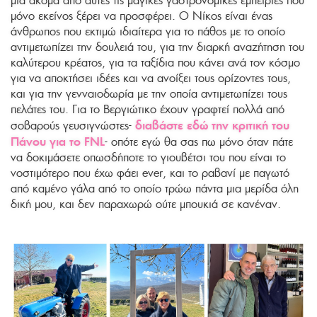
μια ακόμα από αυτές τις μαγικές γαστρονομικές εμπειρίες που
μόνο εκείνος ξέρει να προσφέρει. Ο Νίκος είναι ένας
άνθρωπος που εκτιμώ ιδιαίτερα για το πάθος με το οποίο
αντιμετωπίζει την δουλειά του, για την διαρκή αναζήτηση του
καλύτερου κρέατος, για τα ταξίδια που κάνει ανά τον κόσμο
για να αποκτήσει ιδέες και να ανοίξει τους ορίζοντες τους,
και για την γενναιοδωρία με την οποία αντιμετωπίζει τους
πελάτες του. Για το Βεργιώτικο έχουν γραφτεί πολλά από
διαβάστε εδώ την κριτική του
σοβαρούς γευσιγνώστες-
Πάνου για το FNL
- οπότε εγώ θα σας πω μόνο όταν πάτε
να δοκιμάσετε οπωσδήποτε το γιουβέτσι του που είναι το
νοστιμότερο που έχω φάει ever, και το ραβανί με παγωτό
από καμένο γάλα από το οποίο τρώω πάντα μια μερίδα όλη
δική μου, και δεν παραχωρώ ούτε μπουκιά σε κανέναν.